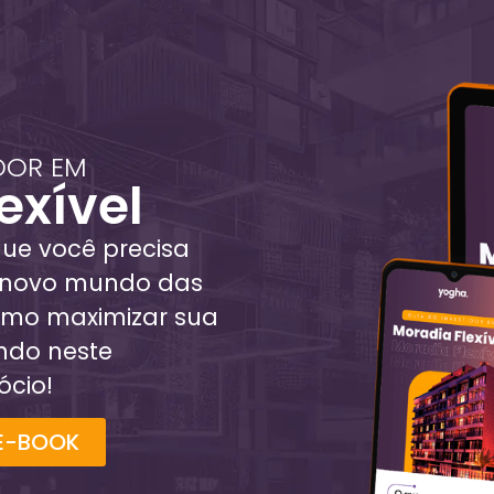
DOR EM
exível
que você precisa
o novo mundo das
omo maximizar sua
indo neste
cio!
E-BOOK