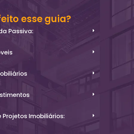
feito esse guia?
da Passiva:
óveis
biliários
estimentos
Projetos Imobiliários: